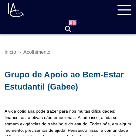
Pular
Navegação
para
principal
o
conteúdo
principal
Início
Acolhimento
>
Trilha
de
navegação
Grupo de Apoio ao Bem-Estar
Estudantil (Gabee)
A vida cotidiana pode trazer para nós muitas dificuldades:
financeiras, afetivas e/ou emocionais. A tudo isso, ainda se
somam exigências do trabalho e do estudo. Todos nós, em algum
momento, precisamos de ajuda. Pensando nisso, a comunidade