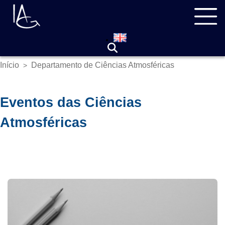
Pular
Navegação
para
principal
o
conteúdo
principal
Início
Departamento de Ciências Atmosféricas
>
Trilha
de
navegação
Eventos das Ciências
Atmosféricas