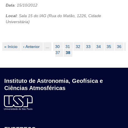
Data
:
15/10/2012
Local
: Sala 15 do IAG (Rua do Matão, 1226, Cidade
Universitária)
Paginação
Primeira
« Início
Página
‹ Anterior
…
Page
30
Page
31
Page
32
Page
33
Page
34
Page
35
Page
36
página
anterior
37
Página
38
atual
Instituto de Astronomia, Geofísica e
Ciências Atmosféricas