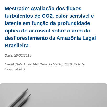
Mestrado: Avaliação dos fluxos
turbulentos de CO2, calor sensível e
latente em função da profundidade
óptica do aerossol sobre o arco do
desflorestamento da Amazônia Legal
Brasileira
Data
:
28/06/2013
Local
: Sala 15 do IAG (Rua do Matão, 1226, Cidade
Universitária)