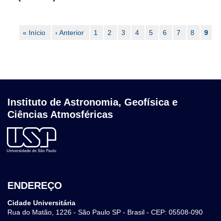
Paginação
Primeira
« Início
Página
‹ Anterior
Page
1
Page
2
Page
3
Page
4
Page
5
Page
6
Page
7
Page
8
Pági
9
página
anterior
atual
Instituto de Astronomia, Geofísica e
Ciências Atmosféricas
ENDEREÇO
Cidade Universitária
Rua do Matão, 1226 - São Paulo SP - Brasil - CEP: 05508-090