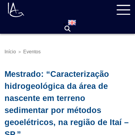
Pular
Navegação
para
principal
o
conteúdo
principal
Início
Eventos
>
Trilha
de
navegação
Mestrado: “Caracterização
hidrogeológica da área de
nascente em terreno
sedimentar por métodos
geoelétricos, na região de Itaí –
SP.”