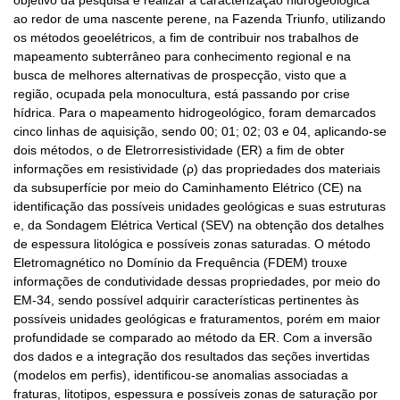
objetivo da pesquisa é realizar a caracterização hidrogeológica
ao redor de uma nascente perene, na Fazenda Triunfo, utilizando
os métodos geoelétricos, a fim de contribuir nos trabalhos de
mapeamento subterrâneo para conhecimento regional e na
busca de melhores alternativas de prospecção, visto que a
região, ocupada pela monocultura, está passando por crise
hídrica. Para o mapeamento hidrogeológico, foram demarcados
cinco linhas de aquisição, sendo 00; 01; 02; 03 e 04, aplicando-se
dois métodos, o de Eletrorresistividade (ER) a fim de obter
informações em resistividade (ρ) das propriedades dos materiais
da subsuperfície por meio do Caminhamento Elétrico (CE) na
identificação das possíveis unidades geológicas e suas estruturas
e, da Sondagem Elétrica Vertical (SEV) na obtenção dos detalhes
de espessura litológica e possíveis zonas saturadas. O método
Eletromagnético no Domínio da Frequência (FDEM) trouxe
informações de condutividade dessas propriedades, por meio do
EM-34, sendo possível adquirir características pertinentes às
possíveis unidades geológicas e fraturamentos, porém em maior
profundidade se comparado ao método da ER. Com a inversão
dos dados e a integração dos resultados das seções invertidas
(modelos em perfis), identificou-se anomalias associadas a
fraturas, litotipos, espessura e possíveis zonas de saturação por