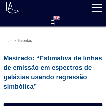
Pular
Navegação
para
principal
o
conteúdo
principal
Início
Eventos
>
Trilha
de
navegação
Mestrado: “Estimativa de linhas
de emissão em espectros de
galáxias usando regressão
simbólica”