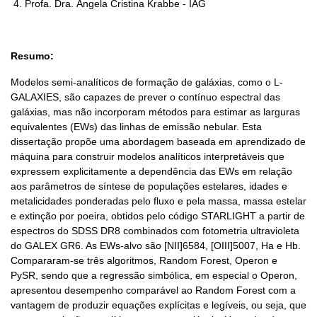
Profa. Dra. Ângela Cristina Krabbe - IAG
Resumo:
Modelos semi-analíticos de formação de galáxias, como o L-
GALAXIES, são capazes de prever o contínuo espectral das
galáxias, mas não incorporam métodos para estimar as larguras
equivalentes (EWs) das linhas de emissão nebular. Esta
dissertação propõe uma abordagem baseada em aprendizado de
máquina para construir modelos analíticos interpretáveis que
expressem explicitamente a dependência das EWs em relação
aos parâmetros de síntese de populações estelares, idades e
metalicidades ponderadas pelo fluxo e pela massa, massa estelar
e extinção por poeira, obtidos pelo código STARLIGHT a partir de
espectros do SDSS DR8 combinados com fotometria ultravioleta
do GALEX GR6. As EWs-alvo são [NII]6584, [OIII]5007, Ha e Hb.
Compararam-se três algoritmos, Random Forest, Operon e
PySR, sendo que a regressão simbólica, em especial o Operon,
apresentou desempenho comparável ao Random Forest com a
vantagem de produzir equações explícitas e legíveis, ou seja, que