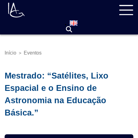
Pular
Navegação
para
principal
o
conteúdo
principal
Início
Eventos
>
Trilha
de
navegação
Mestrado: “Satélites, Lixo
Espacial e o Ensino de
Astronomia na Educação
Básica.”