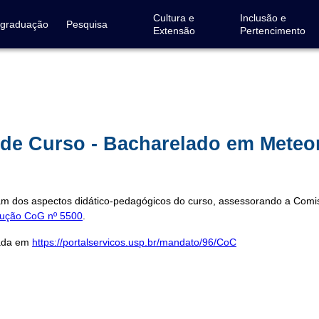
Cultura e
Inclusão e
-graduação
Pesquisa
Extensão
Pertencimento
e Curso - Bacharelado em Meteo
m dos aspectos didático-pedagógicos do curso, assessorando a Comi
ução CoG nº 5500
.
cada em
https://portalservicos.usp.br/mandato/96/CoC