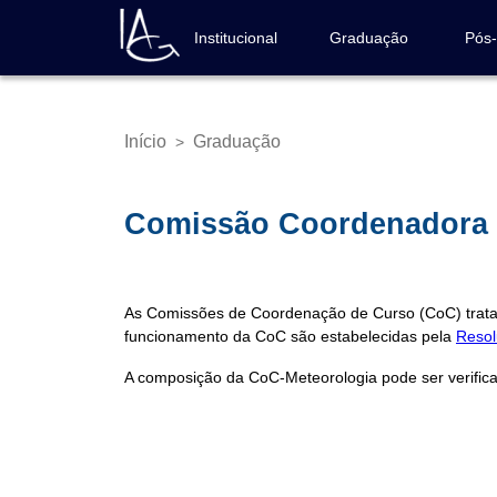
Pular
para
Institucional
Graduação
Pós
Navegação
o
principal
conteúdo
principal
Início
Graduação
>
Trilha
de
navegação
Comissão Coordenadora d
As Comissões de Coordenação de Curso (CoC) trata
funcionamento da CoC são estabelecidas pela
Resol
A composição da CoC-Meteorologia pode ser verifi