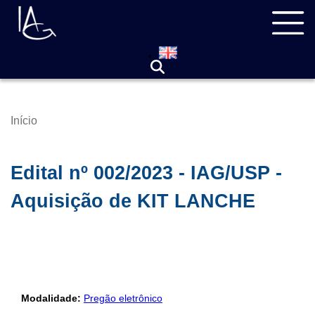
Pular
Navegação
para
principal
o
conteúdo
principal
Início
Trilha
de
navegação
Edital nº 002/2023 - IAG/USP -
Aquisição de KIT LANCHE
Modalidade:
Pregão eletrônico