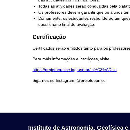
das atividades com os monitores.
Todas as atividades serão conduzidas pela plata
Os professores devem garantir que os alunos tenh
Diariamente, os estudantes responderão um questi
questionário final de avaliação.
Certificação
Certificados serão emitidos tanto para os professor
Para mais informações e inscrições, visite:
https://projetoeunice.iag.usp.
br/in%C3%ADcio
Siga-nos no Instagram:
@projetoeunice
Instituto de Astronomia, Geofísica e