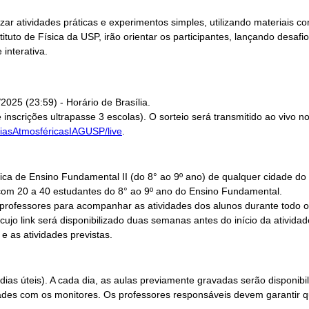
izar atividades práticas e experimentos simples, utilizando materiais 
tuto de Física da USP, irão orientar os participantes, lançando desafio
 interativa.
2025 (23:59) - Horário de Brasília.
nscrições ultrapasse 3 escolas). O sorteio será transmitido ao vivo no 
iasAtmosféricasIAGUSP/live
.
ca de Ensino Fundamental II (do 8° ao 9º ano) de qualquer cidade do B
om 20 a 40 estudantes do 8° ao 9º ano do Ensino Fundamental.
 professores para acompanhar as atividades dos alunos durante todo o
cujo link será disponibilizado duas semanas antes do início da ativida
 e as atividades previstas.
ias úteis). A cada dia, as aulas previamente gravadas serão disponi
ividades com os monitores. Os professores responsáveis devem garanti