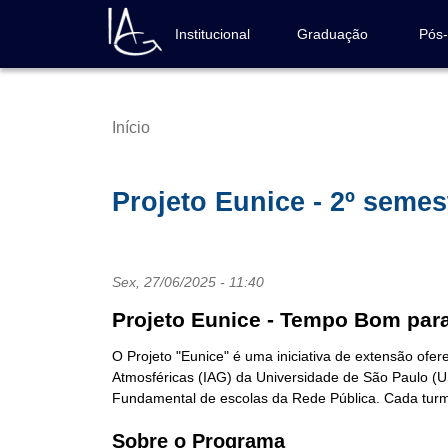
Pular
para
Institucional
Graduação
Pós
Navegação
o
principal
conteúdo
principal
Início
Trilha
de
navegação
Projeto Eunice - 2º semes
Sex, 27/06/2025 - 11:40
Projeto Eunice - Tempo Bom para
O Projeto "Eunice" é uma iniciativa de extensão ofer
Atmosféricas (IAG) da Universidade de São Paulo (US
Fundamental de escolas da Rede Pública. Cada turm
Sobre o Programa