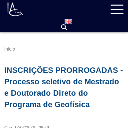
Pular
Navegação
para
principal
o
conteúdo
principal
Início
Trilha
de
navegação
INSCRIÇÕES PRORROGADAS -
Processo seletivo de Mestrado
e Doutorado Direto do
Programa de Geofísica
Qua, 17/06/2026 - 09:59