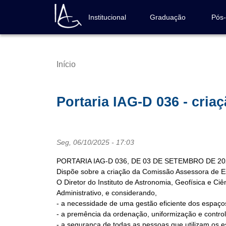
Pular
para
Institucional
Graduação
Pós
Navegação
o
principal
conteúdo
principal
Início
Trilha
de
navegação
Portaria IAG-D 036 - cri
Seg, 06/10/2025 - 17:03
PORTARIA IAG-D 036, DE 03 DE SETEMBRO DE 20
Dispõe sobre a criação da Comissão Assessora de E
O Diretor do Instituto de Astronomia, Geofísica e Ci
Administrativo, e considerando,
- a necessidade de uma gestão eficiente dos espaços f
- a premência da ordenação, uniformização e contr
- a segurança de todas as pessoas que utilizam os 