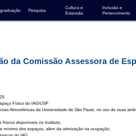
Cultura e
Inclusão e
-graduação
Pesquisa
Extensão
Pertencimento
ação da Comissão Assessora de Es
25
spaço Físico do IAG/USP.
ências Atmosféricas da Universidade de São Paulo, no uso de suas atri
ísicos disponíveis no Instituto;
ole mínimo dos espaços, além da otimização na ocupação;
espaços do IAG.