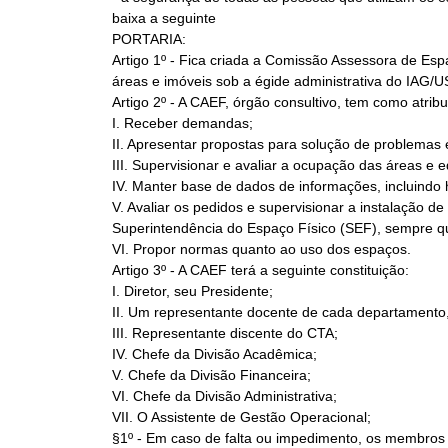
baixa a seguinte
PORTARIA:
Artigo 1º - Fica criada a Comissão Assessora de Esp
áreas e imóveis sob a égide administrativa do IAG/U
Artigo 2º - A CAEF, órgão consultivo, tem como atribu
I. Receber demandas;
II. Apresentar propostas para solução de problemas 
III. Supervisionar e avaliar a ocupação das áreas e ed
IV. Manter base de dados de informações, incluindo h
V. Avaliar os pedidos e supervisionar a instalação de
Superintendência do Espaço Físico (SEF), sempre qu
VI. Propor normas quanto ao uso dos espaços.
Artigo 3º - A CAEF terá a seguinte constituição:
I. Diretor, seu Presidente;
II. Um representante docente de cada departamento
III. Representante discente do CTA;
IV. Chefe da Divisão Acadêmica;
V. Chefe da Divisão Financeira;
VI. Chefe da Divisão Administrativa;
VII. O Assistente de Gestão Operacional;
§1º - Em caso de falta ou impedimento, os membros ti