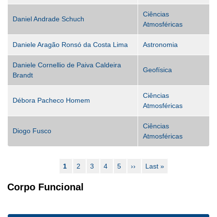
Ciências
Daniel Andrade Schuch
Atmosféricas
Daniele Aragão Ronsó da Costa Lima
Astronomia
Daniele Cornellio de Paiva Caldeira
Geofísica
Brandt
Ciências
Débora Pacheco Homem
Atmosféricas
Ciências
Diogo Fusco
Atmosféricas
Pagination
Current
1
Page
2
Page
3
Page
4
Page
5
Next
››
Last
Last »
page
page
page
Corpo Funcional