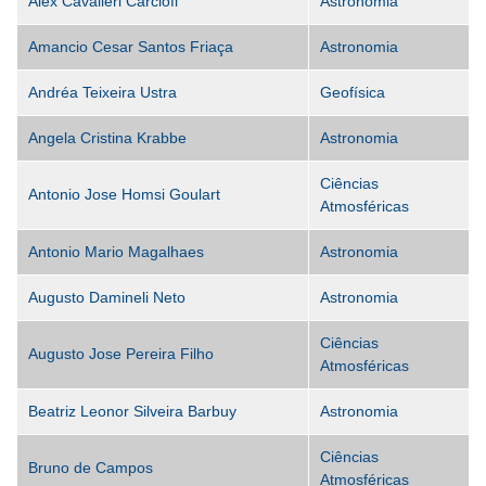
Alex Cavalieri Carciofi
Astronomia
Amancio Cesar Santos Friaça
Astronomia
Andréa Teixeira Ustra
Geofísica
Angela Cristina Krabbe
Astronomia
Ciências
Antonio Jose Homsi Goulart
Atmosféricas
Antonio Mario Magalhaes
Astronomia
Augusto Damineli Neto
Astronomia
Ciências
Augusto Jose Pereira Filho
Atmosféricas
Beatriz Leonor Silveira Barbuy
Astronomia
Ciências
Bruno de Campos
Atmosféricas