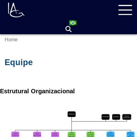
Skip
Navegação
to
principal
main
content
Home
Breadcrumb
Equipe
Estrutural Organizacional