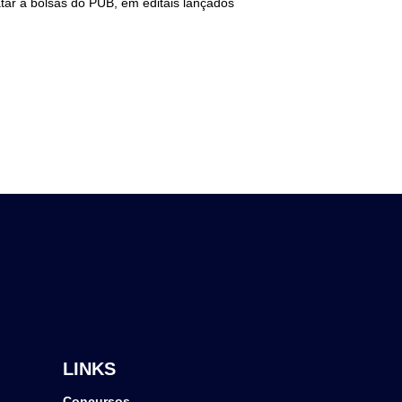
ar a bolsas do PUB, em editais lançados
LINKS
Concursos