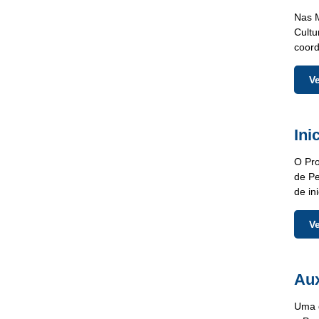
Nas M
Cultu
coord
V
Ini
O Pro
de Pe
de in
V
Aux
Uma d