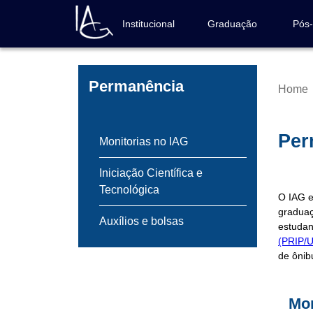
Skip
to
Institucional
Graduação
Pós
Navegação
main
principal
content
Permanência
Home
Brea
Per
Monitorias no IAG
Iniciação Científica e
Tecnológica
O IAG e
graduaç
Auxílios e bolsas
estudant
(PRIP/
de ônib
Mon