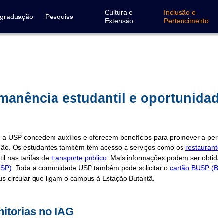
Cultura e
Inclusão e
-graduação
Pesquisa
Extensão
Pertencimento
dcrumb
manência estudantil e oportunida
 a USP concedem auxílios e oferecem benefícios para promover a perm
ão. Os estudantes também têm acesso a serviços como os
restaurant
il nas tarifas de
transporte público
. Mais informações podem ser obti
USP)
. Toda a comunidade USP também pode solicitar o
cartão BUSP (B
us circular que ligam o campus à Estação Butantã.
itorias no IAG