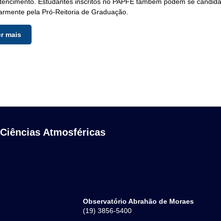
tencimento. Estudantes inscritos no PAPFE também podem se candidat
armente pela Pró-Reitoria de Graduação.
er mais
 Ciências Atmosféricas
Observatório Abrahão de Moraes
(19) 3856-5400