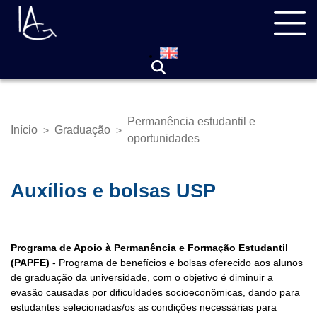
Pular
Navegação
para
principal
o
conteúdo
principal
Permanência estudantil e
Início
Graduação
>
>
Trilha
oportunidades
de
navegação
Auxílios e bolsas USP
Programa de Apoio à Permanência e Formação Estudantil
(PAPFE)
- Programa de benefícios e bolsas oferecido aos alunos
de graduação da universidade, com o objetivo é diminuir a
evasão causadas por dificuldades socioeconômicas, dando para
estudantes selecionadas/os as condições necessárias para