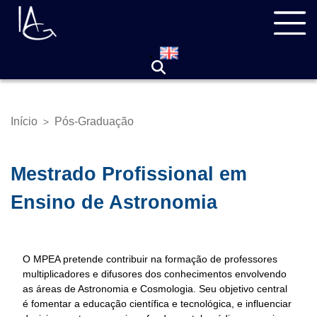
Pular
Navegação
para
principal
o
conteúdo
principal
Início
Pós-Graduação
>
Trilha
de
navegação
Mestrado Profissional em
Ensino de Astronomia
O MPEA pretende contribuir na formação de professores
multiplicadores e difusores dos conhecimentos envolvendo
as áreas de Astronomia e Cosmologia. Seu objetivo central
é fomentar a educação científica e tecnológica, e influenciar