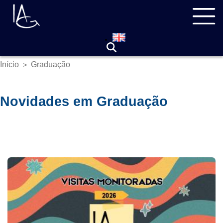
Pular
Navegação
para
principal
o
conteúdo
principal
Início
Graduação
>
Trilha
de
navegação
Novidades em Graduação