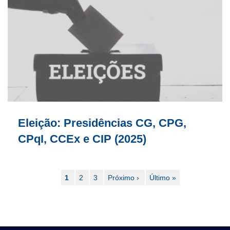
Eleição: Presidências CG, CPG,
CPqI, CCEx e CIP (2025)
Paginação
Página
1
Page
2
Page
3
Próxima
Próximo ›
Última
Último »
atual
página
página