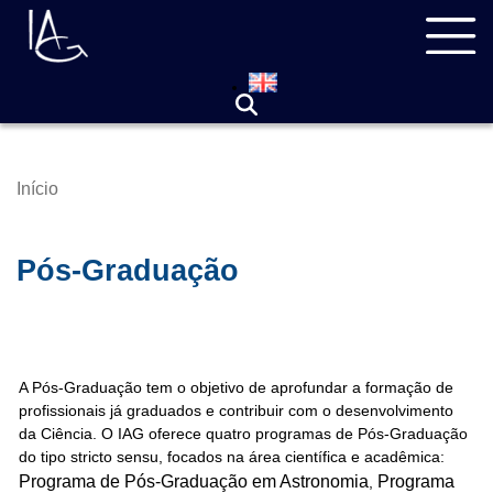
Pular
Navegação
para
principal
o
conteúdo
principal
Início
Trilha
de
navegação
Pós-Graduação
A Pós-Graduação tem o objetivo de aprofundar a formação de
profissionais já graduados e contribuir com o desenvolvimento
da Ciência. O IAG oferece quatro programas de Pós-Graduação
do tipo stricto sensu, focados na área científica e acadêmica:
Programa de Pós-Graduação em Astronomia
Programa
,