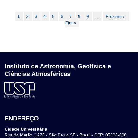
Paginação
Página
1
Page
2
Page
3
Page
4
Page
5
Page
6
Page
7
Page
8
Page
9
…
Próxima
Próximo ›
Últi
atual
Fim »
página
pág
Instituto de Astronomia, Geofísica e
Ciências Atmosféricas
ENDEREÇO
Cidade Universitária
Rua do Matão, 1226 - São Paulo SP - Brasil - CEP: 05508-090