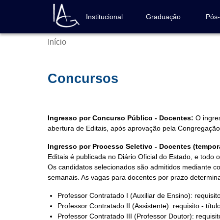
Pular
para
Institucional
Graduação
Pós
Navegação
o
principal
conteúdo
Início
Trilha
principal
de
navegação
Concursos
Ingresso por Concurso Público - Docentes:
O ingres
abertura de Editais, após aprovação pela Congregação d
Ingresso por Processo Seletivo - Docentes (temporá
Editais é publicada no Diário Oficial do Estado, e todo
Os candidatos selecionados são admitidos mediante con
semanais. As vagas para docentes por prazo determin
Professor Contratado I (Auxiliar de Ensino): requisi
Professor Contratado II (Assistente): requisito - títu
Professor Contratado III (Professor Doutor): requisito