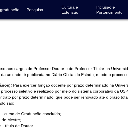
Cultura e
Inclusão e
-graduação
Pesquisa
Extensão
Pertencimento
so aos cargos de Professor Doutor e de Professor Titular na Universi
a unidade, é publicada no Diário Oficial do Estado, e todo o process
rios):
Para exercer função docente por prazo determinado na Universi
 o processo seletivo é realizado por meio do sistema corporativo da USP
trato por prazo determinado, que pode ser renovado até o prazo total
ado são:
to - curso de Graduação concluído;
lo de Mestre;
 - título de Doutor.