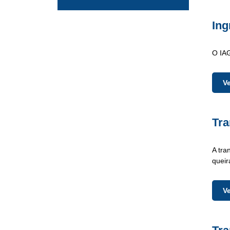
Ing
O IAG
V
Tra
A tra
queir
V