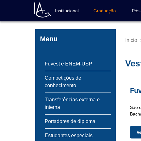
Pular
para
Institucional
Graduação
Pós
Navegação
o
principal
conteúdo
principal
Menu
Início
Trilh
de
nave
Ves
Fuvest e ENEM-USP
Competições de
conhecimento
Fuv
Transferências externa e
interna
São o
Bacha
Portadores de diploma
V
Estudantes especiais