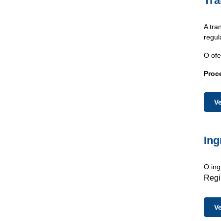
Tra
A tra
regul
O ofe
Proc
V
Ing
O ing
Regi
V