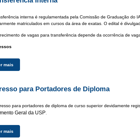
nsferência Interna
nsferência interna é regulamentada pela Comissão de Graduação do I
armente matriculados em cursos da área de exatas. O edital é divulgad
recimento de vagas para transferência depende da ocorrência de vag
essos
er mais
resso para Portadores de Diploma
resso para portadores de diploma de curso superior devidamente regist
mento Geral da USP
.
er mais