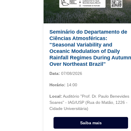
Seminário do Departamento de
Ciências Atmosféricas:
"Seasonal Variability and
Oceanic Modulation of Daily
Rainfall Regimes During Autum
Over Northeast Brazil"
Data:
07/08/2026
Horário:
14:00
Local:
Auditório "Prof. Dr. Paulo Benevides
Soares" - IAG/USP (Rua do Matão, 1226 -
Cidade Universitária)
Saiba mais