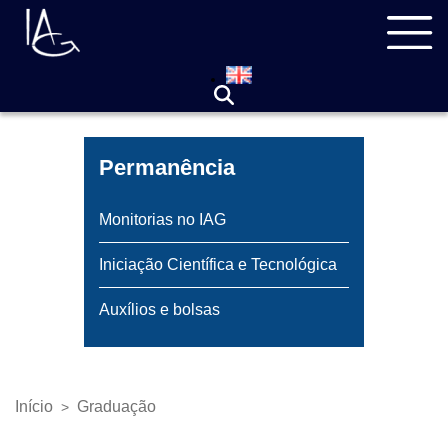
Pular
Navegação
para
principal
o
conteúdo
principal
Permanência
Monitorias no IAG
Iniciação Científica e Tecnológica
Auxílios e bolsas
Início
Graduação
>
Trilha
de