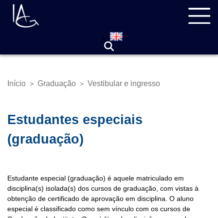
Pular
Navegação
para
principal
o
conteúdo
principal
Início
Graduação
Vestibular e ingresso
>
>
Trilha
de
navegação
Estudantes especiais
(graduação)
Estudante especial (graduação) é aquele matriculado em
disciplina(s) isolada(s) dos cursos de graduação, com vistas à
obtenção de certificado de aprovação em disciplina. O aluno
especial é classificado como sem vínculo com os cursos de