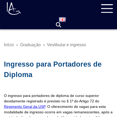
Pular
Navegação
para
principal
o
conteúdo
principal
Início
Graduação
Vestibular e ingresso
>
>
Trilha
de
navegação
Ingresso para Portadores de
Diploma
O ingresso para portadores de diploma de curso superior
devidamente registrado é previsto no § 1º do Artigo 72 do
Regimento Geral da USP
. O oferecimento de vagas para esta
modalidade de ingresso ocorre em vagas remanescentes, após a