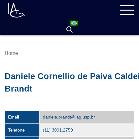
Skip
Navegação
to
principal
main
content
Home
Breadcrumb
Daniele Cornellio de Paiva Calde
Brandt
Email
daniele.brandt@iag.usp.br
Telefone
(11) 3091.2759