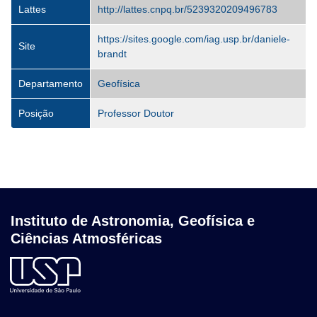
Lattes
http://lattes.cnpq.br/5239320209496783
https://sites.google.com/iag.usp.br/daniele-
Site
brandt
Departamento
Geofísica
Posição
Professor Doutor
Instituto de Astronomia, Geofísica e
Ciências Atmosféricas