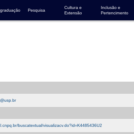
Cultura e
Inclusão e
-graduação
Pesquisa
Extensão
Pertencimento
e@usp.br
al.cnpq.br/buscatextual/visualizacv.do?id=K4485436U2