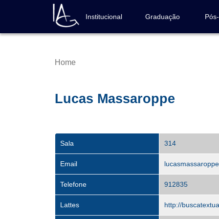
Skip
to
Institucional
Graduação
Pós
Navegação
main
principal
content
Home
Breadcrumb
Lucas Massaroppe
Sala
314
Email
lucasmassaropp
Telefone
912835
Lattes
http://buscatextu