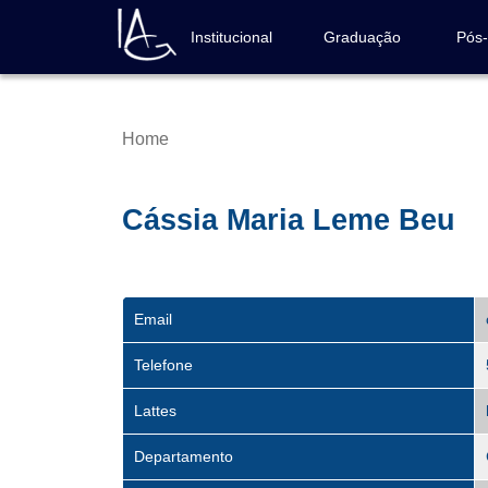
Skip
to
Institucional
Graduação
Pós
Navegação
main
principal
content
Home
Breadcrumb
Cássia Maria Leme Beu
Email
Telefone
Lattes
Departamento