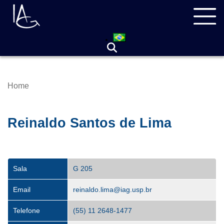
Skip
Navegação
to
principal
main
content
Home
Breadcrumb
Reinaldo Santos de Lima
Sala
G 205
Email
reinaldo.lima@iag.usp.br
Telefone
(55) 11 2648-1477