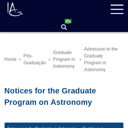
Skip
Navegação
to
principal
main
content
Admission to the
Graduate
Pós-
Graduate
Home
Program in
>
>
>
Breadcrumb
Graduação
Program in
Astronomy
Astronomy
Notices for the Graduate
Program on Astronomy