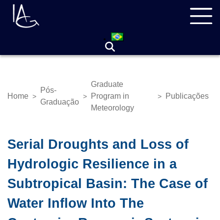
Skip
Navegação
to
principal
main
content
Graduate
Pós-
Home
Program in
Publicações
>
>
>
Breadcrumb
Graduação
Meteorology
Serial Droughts and Loss of
Hydrologic Resilience in a
Subtropical Basin: The Case of
Water Inflow Into The