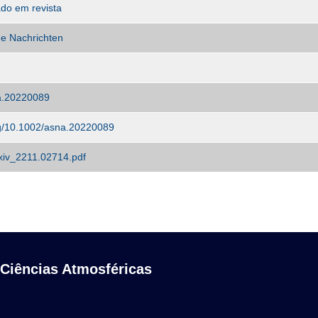
ado em revista
e Nachrichten
a.20220089
org/10.1002/asna.20220089
iv_2211.02714.pdf
 Ciências Atmosféricas