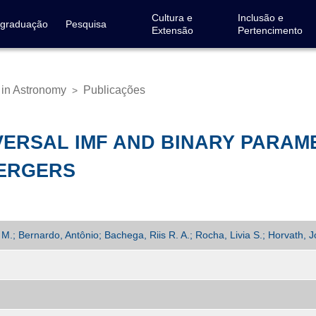
Cultura e
Inclusão e
-graduação
Pesquisa
Extensão
Pertencimento
 in Astronomy
Publicações
>
VERSAL IMF AND BINARY PARA
MERGERS
M.; Bernardo, Antônio; Bachega, Riis R. A.; Rocha, Livia S.; Horvath, J