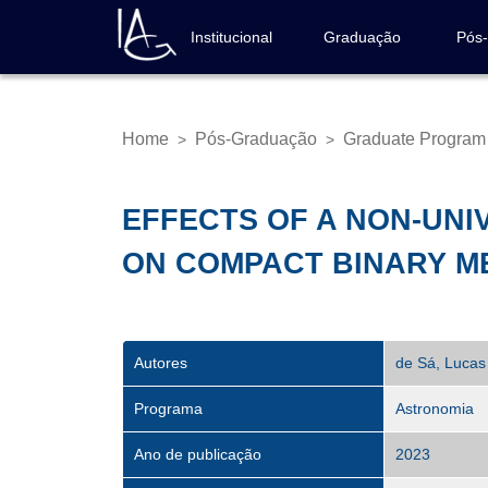
Skip
to
Institucional
Graduação
Pós
Navegação
main
principal
content
Home
Pós-Graduação
Graduate Program
>
>
Breadcrumb
EFFECTS OF A NON‑UNI
ON COMPACT BINARY 
Autores
de Sá, Lucas 
Programa
Astronomia
Ano de publicação
2023