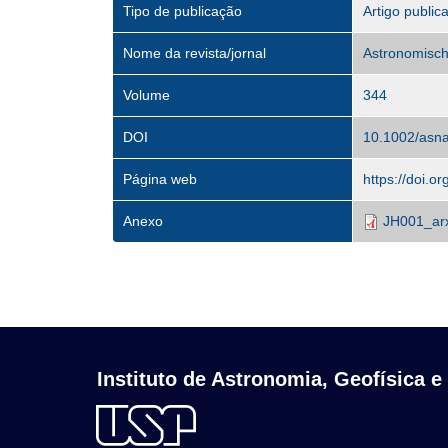
Tipo de publicação
Artigo public
Nome da revista/jornal
Astronomisch
Volume
344
DOI
10.1002/asn
Página web
https://doi.
Anexo
JH001_arx
Instituto de Astronomia, Geofísica e