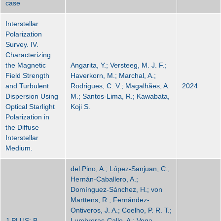
case
Interstellar
Polarization
Survey. IV.
Characterizing
the Magnetic
Angarita, Y.; Versteeg, M. J. F.;
Field Strength
Haverkorn, M.; Marchal, A.;
and Turbulent
Rodrigues, C. V.; Magalhães, A.
2024
Dispersion Using
M.; Santos-Lima, R.; Kawabata,
Optical Starlight
Koji S.
Polarization in
the Diffuse
Interstellar
Medium.
del Pino, A.; López-Sanjuan, C.;
Hernán-Caballero, A.;
Domínguez-Sánchez, H.; von
Marttens, R.; Fernández-
Ontiveros, J. A.; Coelho, P. R. T.;
J-PLUS: B
Lumbreras-Calle, A.; Vega-