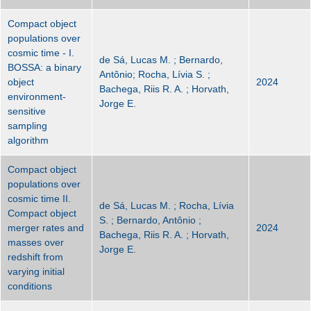
Compact object
populations over
cosmic time - I.
de Sá, Lucas M. ; Bernardo,
BOSSA: a binary
Antônio; Rocha, Lívia S. ;
object
2024
Bachega, Riis R. A. ; Horvath,
environment-
Jorge E.
sensitive
sampling
algorithm
Compact object
populations over
cosmic time II.
de Sá, Lucas M. ; Rocha, Lívia
Compact object
S. ; Bernardo, Antônio ;
merger rates and
2024
Bachega, Riis R. A. ; Horvath,
masses over
Jorge E.
redshift from
varying initial
conditions