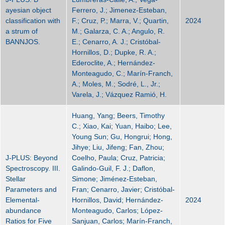
ayesian object
Ferrero, J.; Jimenez-Esteban,
classification with
F.; Cruz, P.; Marra, V.; Quartin,
2024
a strum of
M.; Galarza, C. A.; Angulo, R.
BANNJOS.
E.; Cenarro, A. J.; Cristóbal-
Hornillos, D.; Dupke, R. A.;
Ederoclite, A.; Hernández-
Monteagudo, C.; Marín-Franch,
A.; Moles, M.; Sodré, L., Jr.;
Varela, J.; Vázquez Ramió, H.
Huang, Yang; Beers, Timothy
C.; Xiao, Kai; Yuan, Haibo; Lee,
Young Sun; Gu, Hongrui; Hong,
Jihye; Liu, Jifeng; Fan, Zhou;
J-PLUS: Beyond
Coelho, Paula; Cruz, Patricia;
Spectroscopy. III.
Galindo-Guil, F. J.; Daflon,
Stellar
Simone; Jiménez-Esteban,
Parameters and
Fran; Cenarro, Javier; Cristóbal-
Elemental-
Hornillos, David; Hernández-
2024
abundance
Monteagudo, Carlos; López-
Ratios for Five
Sanjuan, Carlos; Marín-Franch,