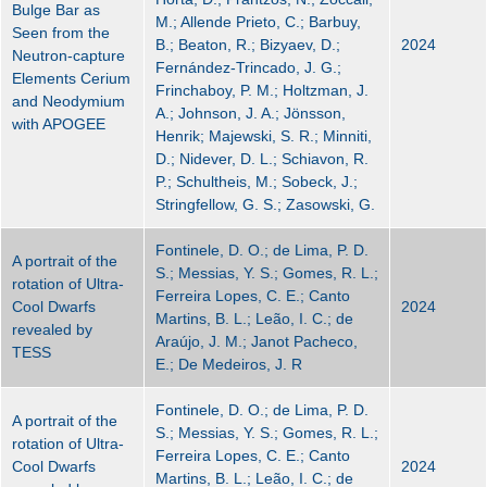
Bulge Bar as
M.; Allende Prieto, C.; Barbuy,
Seen from the
B.; Beaton, R.; Bizyaev, D.;
2024
Neutron-capture
Fernández-Trincado, J. G.;
Elements Cerium
Frinchaboy, P. M.; Holtzman, J.
and Neodymium
A.; Johnson, J. A.; Jönsson,
with APOGEE
Henrik; Majewski, S. R.; Minniti,
D.; Nidever, D. L.; Schiavon, R.
P.; Schultheis, M.; Sobeck, J.;
Stringfellow, G. S.; Zasowski, G.
Fontinele, D. O.; de Lima, P. D.
A portrait of the
S.; Messias, Y. S.; Gomes, R. L.;
rotation of Ultra-
Ferreira Lopes, C. E.; Canto
Cool Dwarfs
2024
Martins, B. L.; Leão, I. C.; de
revealed by
Araújo, J. M.; Janot Pacheco,
TESS
E.; De Medeiros, J. R
Fontinele, D. O.; de Lima, P. D.
A portrait of the
S.; Messias, Y. S.; Gomes, R. L.;
rotation of Ultra-
Ferreira Lopes, C. E.; Canto
Cool Dwarfs
2024
Martins, B. L.; Leão, I. C.; de