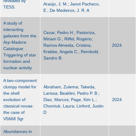
revealed by
Araújo, J. M.; Janot Pacheco,
TESS.
E.; De Medeiros, J. R. A
A study of
interacting
Cezar, Pedro H.; Pastoriza,
galaxies from the
Miriani G.; Riffel, Rogério;
Arp-Madore
Ramos Almeida, Cristina;
2024
Catalogue:
Krabbe, Angela C.; Rembold,
Triggering of star
Sandro B.
formation and
nuclear activity
A two-component
clumpy model for
Abraham, Zulema; Takeda,
the shell
Larissa; Beaklini, Pedro P. B.;
evolution of
Diaz, Marcos; Page, Kim L.;
2024
classical novae:
Chomiuk, Laura; Linford, Justin
the case of
D
V5668 Sgr
Abundances in