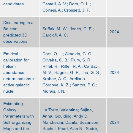
candidates.
Castelli, A. V.; Dors, O. L.;
Cortesi, A.; Crossett, J. P.
Disc tearing in a
Be star:
Suffak, M. W.; Jones, C. E.;
2024
predicted 3D
Carciofi, A. C.
observations
Emirical
Dors, O. L.; Almeida, G. C.;
calibration for
Oliveira, C. B.; Flury, S. R.;
helium
Riffel, R.; Riffel, R. A.; Cardaci,
abundance
M. V.; Hägele, G. F.; Ilha, G. S.;
2024
determinations in
Krabbe, A. C.; Arellano-
active galactic
Córdova, K. Z.; Santos, P. C.;
nuclei
Morais, I. N.
Estimating
Galaxy
La Torre, Valentina; Sajina,
Parameters with
Anna; Goulding, Andy D.;
Self-organizing
Marchesini, Danilo; Bezanson,
2024
Maps and the
Rachel; Pearl, Alan N.; Sodré,