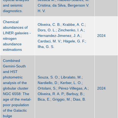
and seismic
Cristina; da Silva, Bergerson V.
diagnostics.
H. V.
Chemical
Oliveira, C. B.; Krabbe, A. C.;
abundances of
Dors, O. L.; Zinchenko, I. A.;
LINER galaxies -
Hernandez-Jimenez, J. A.;
2024
nitrogen
Cardaci, M. V.; Hägele, G. F.;
abundance
Ilha, G. S.
estimations
Combined
Gemini-South
and HST
photometric
Souza, S. O.; Libralato, M.;
analysis of the
Nardiello, D.; Kerber, L. O.;
globular cluster
Ortolani, S.; Pérez-Villegas, A.;
2024
NGC 6558: The
Oliveira, R. A. P.; Barbuy, B.;
age of the metal-
Bica, E.; Griggio, M.; Dias, B.
poor population
of the Galactic
bulge