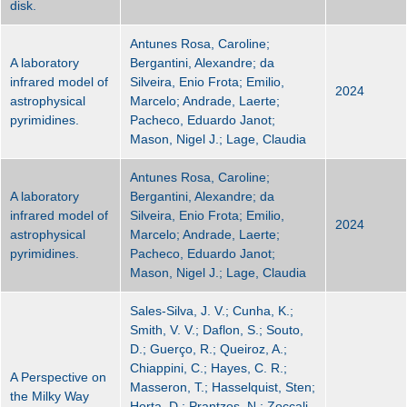
disk.
Antunes Rosa, Caroline;
A laboratory
Bergantini, Alexandre; da
infrared model of
Silveira, Enio Frota; Emilio,
2024
astrophysical
Marcelo; Andrade, Laerte;
pyrimidines.
Pacheco, Eduardo Janot;
Mason, Nigel J.; Lage, Claudia
Antunes Rosa, Caroline;
A laboratory
Bergantini, Alexandre; da
infrared model of
Silveira, Enio Frota; Emilio,
2024
astrophysical
Marcelo; Andrade, Laerte;
pyrimidines.
Pacheco, Eduardo Janot;
Mason, Nigel J.; Lage, Claudia
Sales-Silva, J. V.; Cunha, K.;
Smith, V. V.; Daflon, S.; Souto,
D.; Guerço, R.; Queiroz, A.;
Chiappini, C.; Hayes, C. R.;
A Perspective on
Masseron, T.; Hasselquist, Sten;
the Milky Way
Horta, D.; Prantzos, N.; Zoccali,