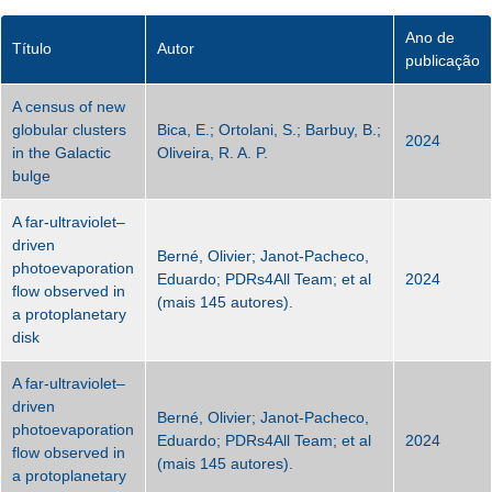
Ano de
Título
Autor
publicação
A census of new
globular clusters
Bica, E.; Ortolani, S.; Barbuy, B.;
2024
in the Galactic
Oliveira, R. A. P.
bulge
A far-ultraviolet–
driven
Berné, Olivier; Janot-Pacheco,
photoevaporation
Eduardo; PDRs4All Team; et al
2024
flow observed in
(mais 145 autores).
a protoplanetary
disk
A far-ultraviolet–
driven
Berné, Olivier; Janot-Pacheco,
photoevaporation
Eduardo; PDRs4All Team; et al
2024
flow observed in
(mais 145 autores).
a protoplanetary