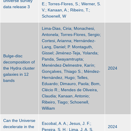
universe survey
E.; Torres-Flores, S.; Werner, S.
data release 3
V.; Kanaan, A.; Ribeiro, T.;
Schoenell, W
Lima-Dias, Ciria; Monachesi,
Antonela; Torres-Flores, Sergio;
Cortesi, Arianna; Hernández-
Lang, Daniel; P. Montaguth,
Gissel; Jiménez-Teja, Yolanda;
Bulge-disc
Panda, Swayamtrupta;
decomposition of
Menéndez-Delmestre, Karín;
the Hydra cluster
2024
Gonçalves, Thiago S.; Méndez-
galaxies in 12
Hernández, Hugo; Telles,
bands
Eduardo; Dimauro, Paola; Bom,
Clécio R.; Mendes de Oliveira,
Claudia; Kanaan, Antonio;
Ribeiro, Tiago; Schoenell,
William
Can the Universe
Escobal, A. A.; Jesus, J. F.;
decelerate in the
2024
Pereira, S. H.; Lima, J. A. S.