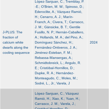
López-Sanjuan, C.; Tremblay, P.
-E.; O'Brien, M. W.; Spinoso, D.;
Ederoclite, A.; Vázquez Ramió,
H.; Cenarro, A. J.; Marín-
Franch, A.; Civera, T.; Carrasco,
J. M.; Gänsicke, B. T.; Gentile
J-PLUS: The
Fusillo, N. P.; Hernán-Caballero,
fraction of
A.; Hollands, M. A.; del Pino, A.;
calcium white
Domínguez Sánchez, H.;
2024
dwarfs along the
Fernández-Ontiveros, J. A.;
cooling sequence
Jiménez-Esteban, F. M.;
Rebassa-Mansergas, A.;
Schmidtobreick, L.; Angulo, R.
E.; Cristòbal-Hornillos, D.;
Dupke, R. A.; Hernández-
Monteagudo, C.; Moles, M.;
Sodré, L., Jr.; Varela, J
López-Sanjuan, C.; Vázquez
Ramió, H.; Xiao, K.; Yuan, H.;
Carrasco, J. M.; Varela, J.;
Cristóbal-Hornillos, D.;