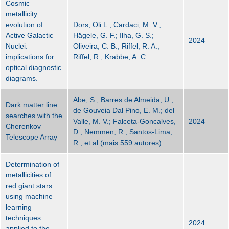
Cosmic
metallicity
evolution of
Dors, Oli L.; Cardaci, M. V.;
Active Galactic
Hägele, G. F.; Ilha, G. S.;
2024
Nuclei:
Oliveira, C. B.; Riffel, R. A.;
implications for
Riffel, R.; Krabbe, A. C.
optical diagnostic
diagrams.
Abe, S.; Barres de Almeida, U.;
Dark matter line
de Gouveia Dal Pino, E. M.; del
searches with the
Valle, M. V.; Falceta-Goncalves,
2024
Cherenkov
D.; Nemmen, R.; Santos-Lima,
Telescope Array
R.; et al (mais 559 autores).
Determination of
metallicities of
red giant stars
using machine
learning
techniques
2024
applied to the