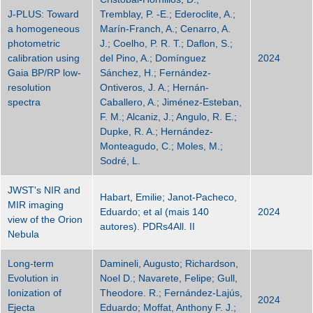
J-PLUS: Toward
Tremblay, P. -E.; Ederoclite, A.;
a homogeneous
Marín-Franch, A.; Cenarro, A.
photometric
J.; Coelho, P. R. T.; Daflon, S.;
calibration using
del Pino, A.; Domínguez
2024
Gaia BP/RP low-
Sánchez, H.; Fernández-
resolution
Ontiveros, J. A.; Hernán-
spectra
Caballero, A.; Jiménez-Esteban,
F. M.; Alcaniz, J.; Angulo, R. E.;
Dupke, R. A.; Hernández-
Monteagudo, C.; Moles, M.;
Sodré, L.
JWST's NIR and
Habart, Emilie; Janot-Pacheco,
MIR imaging
Eduardo; et al (mais 140
2024
view of the Orion
autores). PDRs4All. II
Nebula
Long-term
Damineli, Augusto; Richardson,
Evolution in
Noel D.; Navarete, Felipe; Gull,
Ionization of
Theodore. R.; Fernández-Lajús,
2024
Ejecta
Eduardo; Moffat, Anthony F. J.;