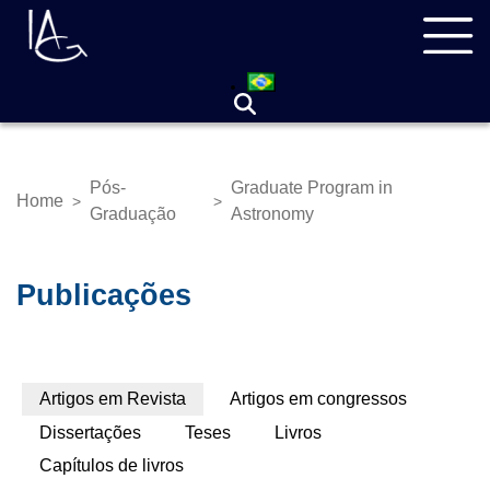
Skip
Navegação
to
principal
main
content
Pós-
Graduate Program in
Home
>
>
Breadcrumb
Graduação
Astronomy
Publicações
Primary
Artigos em Revista
(active
Artigos em congressos
tabs
tab)
Dissertações
Teses
Livros
Capítulos de livros