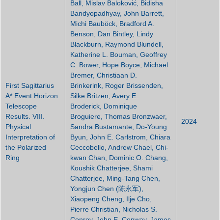
Ball, Mislav Baloković, Bidisha
Bandyopadhyay, John Barrett,
Michi Bauböck, Bradford A.
Benson, Dan Bintley, Lindy
Blackburn, Raymond Blundell,
Katherine L. Bouman, Geoffrey
C. Bower, Hope Boyce, Michael
Bremer, Christiaan D.
First Sagittarius
Brinkerink, Roger Brissenden,
A* Event Horizon
Silke Britzen, Avery E.
Telescope
Broderick, Dominique
Results. VIII.
Broguiere, Thomas Bronzwaer,
2024
Physical
Sandra Bustamante, Do-Young
Interpretation of
Byun, John E. Carlstrom, Chiara
the Polarized
Ceccobello, Andrew Chael, Chi-
Ring
kwan Chan, Dominic O. Chang,
Koushik Chatterjee, Shami
Chatterjee, Ming-Tang Chen,
Yongjun Chen (陈永军),
Xiaopeng Cheng, Ilje Cho,
Pierre Christian, Nicholas S.
Conroy, John E. Conway, James