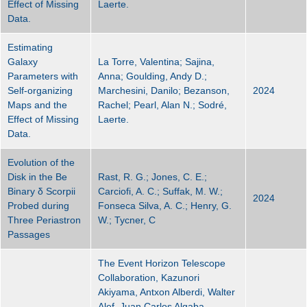
Effect of Missing
Laerte.
Data.
Estimating
Galaxy
La Torre, Valentina; Sajina,
Parameters with
Anna; Goulding, Andy D.;
Self-organizing
Marchesini, Danilo; Bezanson,
2024
Maps and the
Rachel; Pearl, Alan N.; Sodré,
Effect of Missing
Laerte.
Data.
Evolution of the
Disk in the Be
Rast, R. G.; Jones, C. E.;
Binary δ Scorpii
Carciofi, A. C.; Suffak, M. W.;
2024
Probed during
Fonseca Silva, A. C.; Henry, G.
Three Periastron
W.; Tycner, C
Passages
The Event Horizon Telescope
Collaboration, Kazunori
Akiyama, Antxon Alberdi, Walter
Alef, Juan Carlos Algaba,