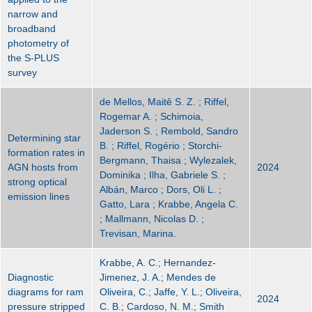
narrow and
broadband
photometry of
the S-PLUS
survey
de Mellos, Maitê S. Z. ; Riffel,
Rogemar A. ; Schimoia,
Jaderson S. ; Rembold, Sandro
Determining star
B. ; Riffel, Rogério ; Storchi-
formation rates in
Bergmann, Thaisa ; Wylezalek,
AGN hosts from
2024
Dominika ; Ilha, Gabriele S. ;
strong optical
Albán, Marco ; Dors, Oli L. ;
emission lines
Gatto, Lara ; Krabbe, Angela C.
; Mallmann, Nicolas D. ;
Trevisan, Marina.
Krabbe, A. C.; Hernandez-
Diagnostic
Jimenez, J. A.; Mendes de
diagrams for ram
Oliveira, C.; Jaffe, Y. L.; Oliveira,
2024
pressure stripped
C. B.; Cardoso, N. M.; Smith