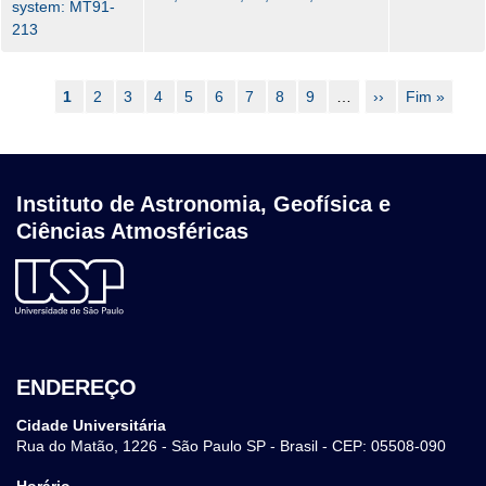
system: MT91-
213
Pagination
Current
1
Page
2
Page
3
Page
4
Page
5
Page
6
Page
7
Page
8
Page
9
…
Next
››
Last
Fim »
page
page
page
Instituto de Astronomia, Geofísica e
Ciências Atmosféricas
ENDEREÇO
Cidade Universitária
Rua do Matão, 1226 - São Paulo SP - Brasil - CEP: 05508-090