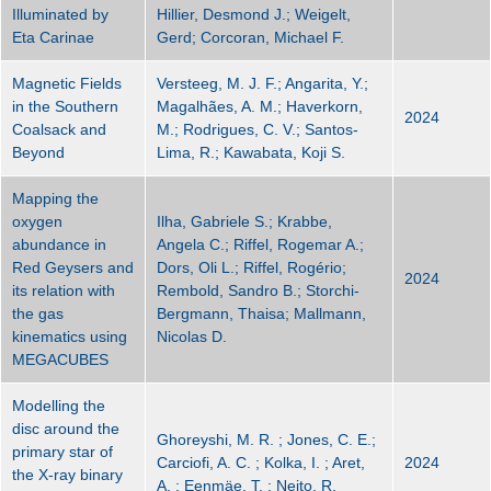
Illuminated by
Hillier, Desmond J.; Weigelt,
Eta Carinae
Gerd; Corcoran, Michael F.
Magnetic Fields
Versteeg, M. J. F.; Angarita, Y.;
in the Southern
Magalhães, A. M.; Haverkorn,
2024
Coalsack and
M.; Rodrigues, C. V.; Santos-
Beyond
Lima, R.; Kawabata, Koji S.
Mapping the
oxygen
Ilha, Gabriele S.; Krabbe,
abundance in
Angela C.; Riffel, Rogemar A.;
Red Geysers and
Dors, Oli L.; Riffel, Rogério;
2024
its relation with
Rembold, Sandro B.; Storchi-
the gas
Bergmann, Thaisa; Mallmann,
kinematics using
Nicolas D.
MEGACUBES
Modelling the
disc around the
Ghoreyshi, M. R. ; Jones, C. E.;
primary star of
Carciofi, A. C. ; Kolka, I. ; Aret,
2024
the X-ray binary
A. ; Eenmäe, T. ; Neito, R.