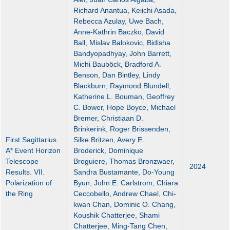
Richard Anantua, Keiichi Asada,
Rebecca Azulay, Uwe Bach,
Anne-Kathrin Baczko, David
Ball, Mislav Balokovic, Bidisha
Bandyopadhyay, John Barrett,
Michi Bauböck, Bradford A.
Benson, Dan Bintley, Lindy
Blackburn, Raymond Blundell,
Katherine L. Bouman, Geoffrey
C. Bower, Hope Boyce, Michael
Bremer, Christiaan D.
Brinkerink, Roger Brissenden,
First Sagittarius
Silke Britzen, Avery E.
A* Event Horizon
Broderick, Dominique
Telescope
Broguiere, Thomas Bronzwaer,
2024
Results. VII.
Sandra Bustamante, Do-Young
Polarization of
Byun, John E. Carlstrom, Chiara
the Ring
Ceccobello, Andrew Chael, Chi-
kwan Chan, Dominic O. Chang,
Koushik Chatterjee, Shami
Chatterjee, Ming-Tang Chen,