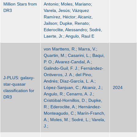
Million Stars from
Antonio; Moles, Mariano;
DR3
Varela, Jesús; Vázquez
Ramírez, Héctor; Alcaniz,
Jailson; Dupke, Renato;
Ederoclite, Alessandro; Sodré,
Laerte, Jr.; Angulo, Raul E
von Marttens, R.; Marra, V.;
Quartin, M.; Casarini, L.; Baqui,
P. O.; Alvarez-Candal, A.;
Galindo-Guil, F. J.; Fernández-
Ontiveros, J. A.; del Pino,
J-PLUS: galaxy-
Andrés; Díaz-García, L. A.;
star-quasar
López-Sanjuan, C.; Alcaniz, J.;
2024
classification for
Angulo, R.; Cenarro, A. J.;
DR3
Cristóbal-Hornillos, D.; Dupke,
R.; Ederoclite, A.; Hernández-
Monteagudo, C.; Marín-Franch,
A.; Moles, M.; Sodré, L.; Varela,
J.;