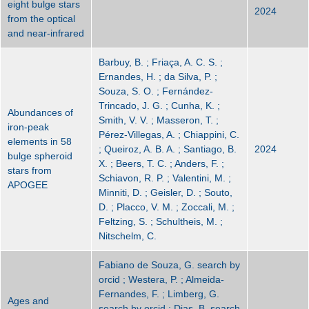
eight bulge stars
2024
from the optical
and near-infrared
Barbuy, B. ; Friaça, A. C. S. ;
Ernandes, H. ; da Silva, P. ;
Souza, S. O. ; Fernández-
Trincado, J. G. ; Cunha, K. ;
Abundances of
Smith, V. V. ; Masseron, T. ;
iron-peak
Pérez-Villegas, A. ; Chiappini, C.
elements in 58
; Queiroz, A. B. A. ; Santiago, B.
2024
bulge spheroid
X. ; Beers, T. C. ; Anders, F. ;
stars from
Schiavon, R. P. ; Valentini, M. ;
APOGEE
Minniti, D. ; Geisler, D. ; Souto,
D. ; Placco, V. M. ; Zoccali, M. ;
Feltzing, S. ; Schultheis, M. ;
Nitschelm, C.
Fabiano de Souza, G. search by
orcid ; Westera, P. ; Almeida-
Fernandes, F. ; Limberg, G.
Ages and
search by orcid ; Dias, B. search