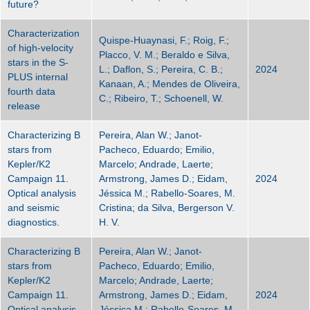
future?
Characterization
Quispe-Huaynasi, F.; Roig, F.;
of high-velocity
Placco, V. M.; Beraldo e Silva,
stars in the S-
L.; Daflon, S.; Pereira, C. B.;
2024
PLUS internal
Kanaan, A.; Mendes de Oliveira,
fourth data
C.; Ribeiro, T.; Schoenell, W.
release
Characterizing B
Pereira, Alan W.; Janot-
stars from
Pacheco, Eduardo; Emilio,
Kepler/K2
Marcelo; Andrade, Laerte;
Campaign 11.
Armstrong, James D.; Eidam,
2024
Optical analysis
Jéssica M.; Rabello-Soares, M.
and seismic
Cristina; da Silva, Bergerson V.
diagnostics.
H. V.
Characterizing B
Pereira, Alan W.; Janot-
stars from
Pacheco, Eduardo; Emilio,
Kepler/K2
Marcelo; Andrade, Laerte;
Campaign 11.
Armstrong, James D.; Eidam,
2024
Optical analysis
Jéssica M.; Rabello-Soares, M.