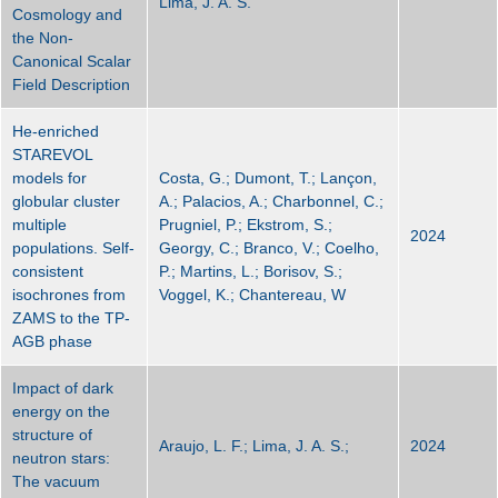
Lima, J. A. S.
Cosmology and
the Non-
Canonical Scalar
Field Description
He-enriched
STAREVOL
models for
Costa, G.; Dumont, T.; Lançon,
globular cluster
A.; Palacios, A.; Charbonnel, C.;
multiple
Prugniel, P.; Ekstrom, S.;
2024
populations. Self-
Georgy, C.; Branco, V.; Coelho,
consistent
P.; Martins, L.; Borisov, S.;
isochrones from
Voggel, K.; Chantereau, W
ZAMS to the TP-
AGB phase
Impact of dark
energy on the
structure of
Araujo, L. F.; Lima, J. A. S.;
2024
neutron stars:
The vacuum