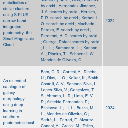
metallicities of
by orcid ; Hernandez-Jimenez,
stellar clusters
J. A. search by orcid ; Herpich,
using S-PLUS
F. R. search by orcid ; Kerber, L.
narrow-band
2024
O. search by orcid ; Machado-
integrated
Pereira, E. search by orcid ;
photometry: the
Perottoni, H. D. search by orcid
Small Magellanic
; Guerço, Rafael search by orcid
Cloud
; Li, L. ; Sampedro, L. ; Kanaan,
A. ; Ribeiro, T. ; Schoenell, W. ;
Mendes de Oliveira, C.
Bom, C. R.; Cortesi, A.; Ribeiro,
U.; Dias, L. O.; Kelkar, K.; Smith
An extended
Castelli, A. V.; Santana-Silva, L.;
catalogue of
Lopes-Silva, V.; Gonçalves, T.
galaxy
S.; Abramo, L. R.; Lima, E. V.
morphology
R.; Almeida-Fernandes, F.;
using deep
Espinosa, L.; Li, L.; Buzzo, M.
2024
learning in
L.; Mendes de Oliveira, C.;
southern
Sodré, L.; Ferrari, F.; Alvarez-
photometric local
Candal, A.; Grossi, M.; Telles,