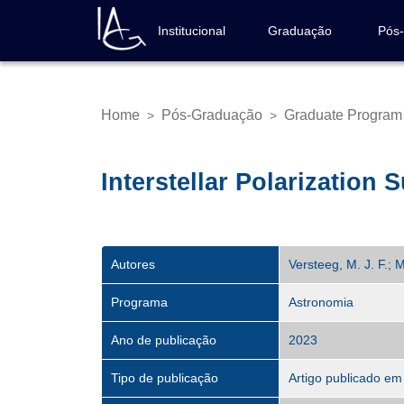
Skip
to
Institucional
Graduação
Pós
Navegação
main
principal
content
Home
Pós-Graduação
Graduate Program
>
>
Breadcrumb
Interstellar Polarization 
Autores
Versteeg, M. J. F.; 
Programa
Astronomia
Ano de publicação
2023
Tipo de publicação
Artigo publicado em 