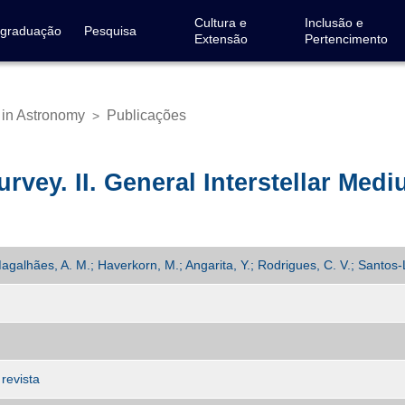
Cultura e
Inclusão e
-graduação
Pesquisa
Extensão
Pertencimento
 in Astronomy
Publicações
>
Survey. II. General Interstellar Med
Magalhães, A. M.; Haverkorn, M.; Angarita, Y.; Rodrigues, C. V.; Santos-
revista