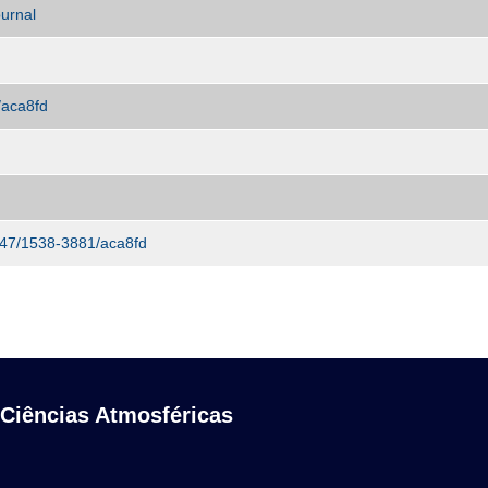
urnal
/aca8fd
3847/1538-3881/aca8fd
 Ciências Atmosféricas