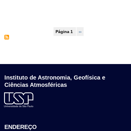
Paginação
Página 1
Próxima
››
página
Instituto de Astronomia, Geofísica e
Ciências Atmosféricas
ENDEREÇO