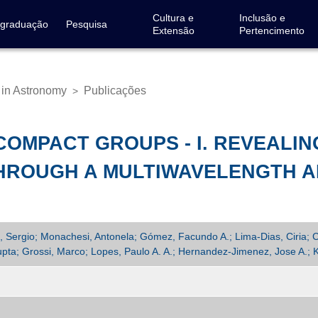
Cultura e
Inclusão e
-graduação
Pesquisa
Extensão
Pertencimento
 in Astronomy
Publicações
>
COMPACT GROUPS - I. REVEALIN
HROUGH A MULTIWAVELENGTH 
s, Sergio; Monachesi, Antonela; Gómez, Facundo A.; Lima-Dias, Ciria; C
ta; Grossi, Marco; Lopes, Paulo A. A.; Hernandez-Jimenez, Jose A.; Ka