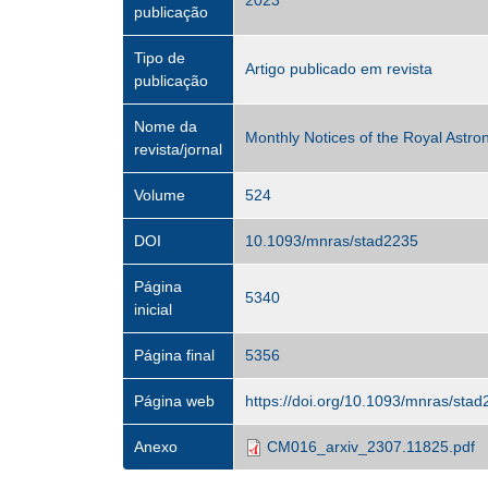
2023
publicação
Tipo de
Artigo publicado em revista
publicação
Nome da
Monthly Notices of the Royal Astro
revista/jornal
Volume
524
DOI
10.1093/mnras/stad2235
Página
5340
inicial
Página final
5356
Página web
https://doi.org/10.1093/mnras/sta
Anexo
CM016_arxiv_2307.11825.pdf