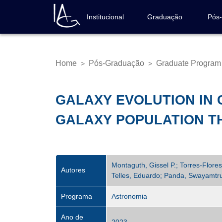
Skip
to
Institucional
Graduação
Pós
Navegação
main
principal
content
Home
Pós-Graduação
Graduate Program
>
>
Breadcrumb
GALAXY EVOLUTION IN 
GALAXY POPULATION T
Montaguth, Gissel P.; Torres-Flore
Autores
Telles, Eduardo; Panda, Swayamtrup
Programa
Astronomia
Ano de