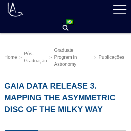
Skip
Navegação
to
principal
main
content
Graduate
Pós-
Home
Program in
Publicações
>
>
>
Breadcrumb
Graduação
Astronomy
GAIA DATA RELEASE 3.
MAPPING THE ASYMMETRIC
DISC OF THE MILKY WAY