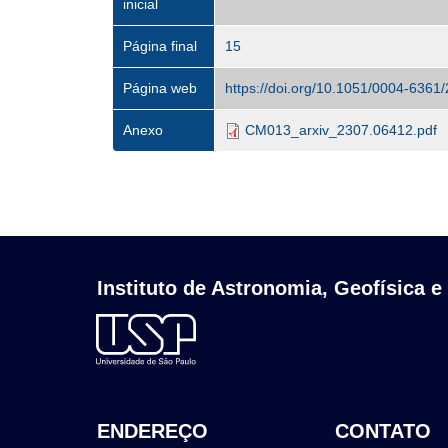
inicial
Página final
15
Página web
https://doi.org/10.1051/0004-636
Anexo
CM013_arxiv_2307.06412.pdf
Instituto de Astronomia, Geofísica e
ENDEREÇO
CONTATO