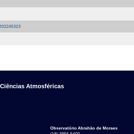
1/202245323
 Ciências Atmosféricas
Observatório Abrahão de Moraes
(19) 3856-5400