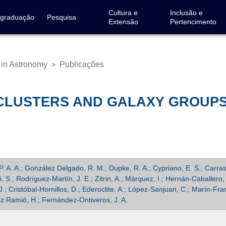
Cultura e
Inclusão e
-graduação
Pesquisa
Extensão
Pertencimento
 in Astronomy
Publicações
>
 CLUSTERS AND GALAXY GROUPS
P. A. A.; González Delgado, R. M.; Dupke, R. A.; Cypriano, E. S.; Carras
i, S.; Rodríguez-Martín, J. E.; Zitrin, A.; Márquez, I.; Hernán-Caballero, 
J.; Cristóbal-Hornillos, D.; Ederoclite, A.; López-Sanjuan, C.; Marín-Fr
quez Ramió, H.; Fernández-Ontiveros, J. A.