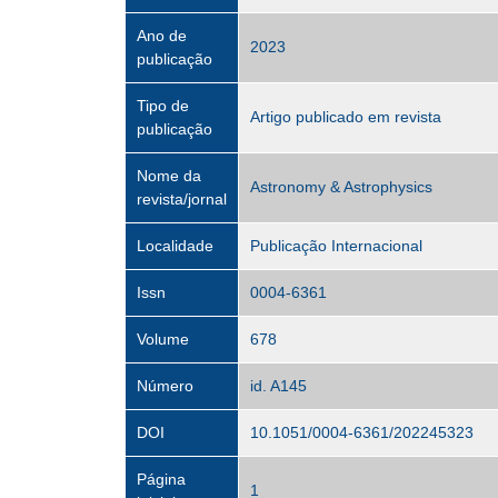
Ano de
2023
publicação
Tipo de
Artigo publicado em revista
publicação
Nome da
Astronomy & Astrophysics
revista/jornal
Localidade
Publicação Internacional
Issn
0004-6361
Volume
678
Número
id. A145
DOI
10.1051/0004-6361/202245323
Página
1