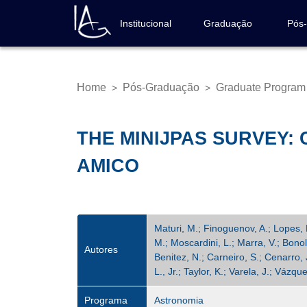
Skip
to
Institucional
Graduação
Pós
Navegação
main
principal
content
Home
Pós-Graduação
Graduate Program
>
>
Breadcrumb
THE MINIJPAS SURVEY:
AMICO
Maturi, M.; Finoguenov, A.; Lopes, 
M.; Moscardini, L.; Marra, V.; Bonol
Autores
Benitez, N.; Carneiro, S.; Cenarro, 
L., Jr.; Taylor, K.; Varela, J.; Váz
Programa
Astronomia