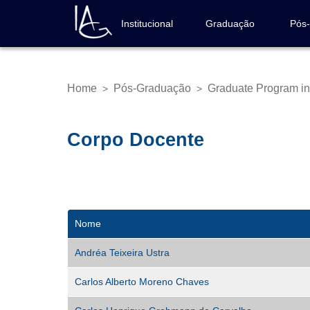
Skip
to
Institucional
Graduação
Pós
Navegação
main
principal
content
Home
Pós-Graduação
Graduate Program i
>
>
Breadcrumb
Corpo Docente
Nome
Andréa Teixeira Ustra
Carlos Alberto Moreno Chaves