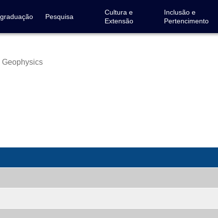
Cultura e
Inclusão e
-graduação
Pesquisa
Extensão
Pertencimento
n Geophysics