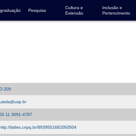
Cultura e
Inclusão e
-graduação
Pesquisa
Extensão
Pertencimento
D 209
uieda@usp.br
55 11 3091-4787
http://lattes.cnpq.br/8939551682050504