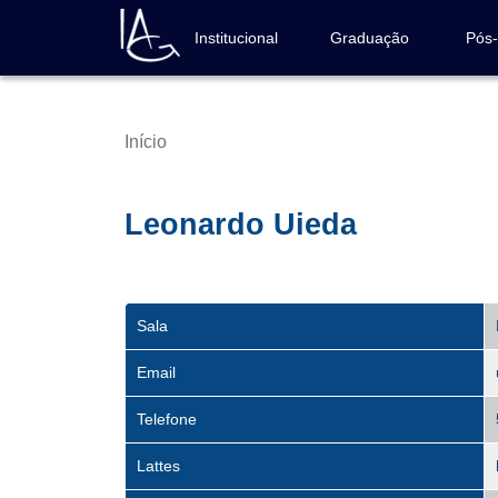
Pular
para
Institucional
Graduação
Pós
Navegação
o
principal
conteúdo
principal
Início
Trilha
de
navegação
Leonardo Uieda
Sala
Email
Telefone
Lattes