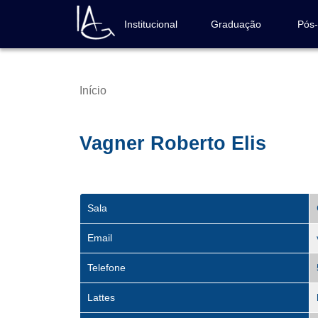
Pular
para
Institucional
Graduação
Pós
Navegação
o
principal
conteúdo
principal
Início
Trilha
de
navegação
Vagner Roberto Elis
Sala
Email
Telefone
Lattes