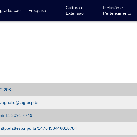
Cultura e
Inclusão e
-graduação
Pesquisa
Extensão
Pertencimento
C 203
vagnelis@iag.usp.br
55 11 3091-4749
http://lattes.cnpq.br/1476493446818784