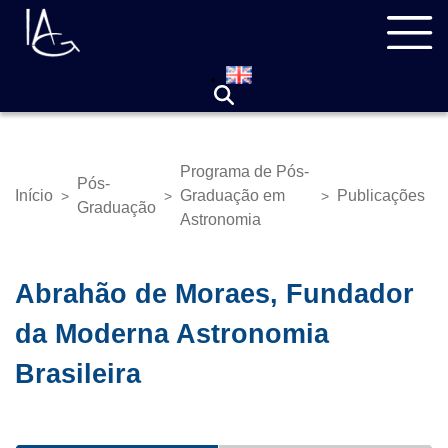
Pular
Navegação
para
principal
o
conteúdo
principal
Programa de Pós-
Pós-
Início
Graduação em
Publicações
>
>
>
Trilha
Graduação
Astronomia
de
navegação
Abrahão de Moraes, Fundador
da Moderna Astronomia
Brasileira