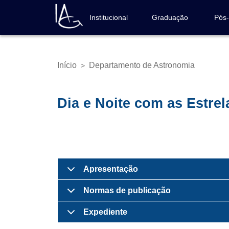
Pular
para
Institucional
Graduação
Pós
Navegação
o
principal
conteúdo
principal
Início
Departamento de Astronomia
>
Trilha
de
navegação
Dia e Noite com as Estrel
Apresentação
Normas de publicação
Expediente