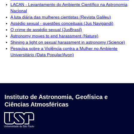
LACAN - Levantamento do Ambiente Científico na Astronomia
Nacional
A luta diária das mulheres cientistas (Revista Galileu)
Assédio sexual - questões conceituais (Jus Navigandi)
O crime de assédio sexual (JusBrasil)
Astronomy moves to end harassment (Nature)
Shining a light on sexual harassment in astronomy (Science)
Pesquisa sobre a Violência contra a Mulher no Ambiente
Universitário (Data Popular/Avon)
Instituto de Astronomia, Geofísica e
Ciências Atmosféricas