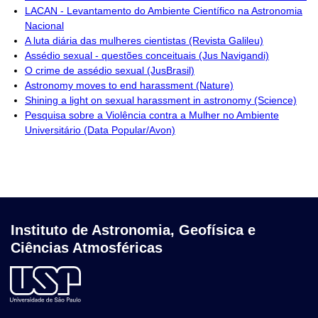
LACAN - Levantamento do Ambiente Científico na Astronomia
Nacional
A luta diária das mulheres cientistas (Revista Galileu)
Assédio sexual - questões conceituais (Jus Navigandi)
O crime de assédio sexual (JusBrasil)
Astronomy moves to end harassment (Nature)
Shining a light on sexual harassment in astronomy (Science)
Pesquisa sobre a Violência contra a Mulher no Ambiente
Universitário (Data Popular/Avon)
Instituto de Astronomia, Geofísica e
Ciências Atmosféricas