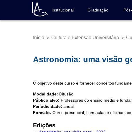
Pular
para
Institucional
Graduação
Pós
Navegação
o
principal
conteúdo
principal
Início
Cultura e Extensão Universitária
Cu
>
>
Trilha
de
navegação
Astronomia: uma visão g
O objetivo deste curso é fornecer conceitos fundam
Modalidade:
Difusão
Público alvo:
Professores do ensino médio e fundam
Periodicidade:
anual
Formato:
Curso presencial, com aulas e oficinas ao
Edições