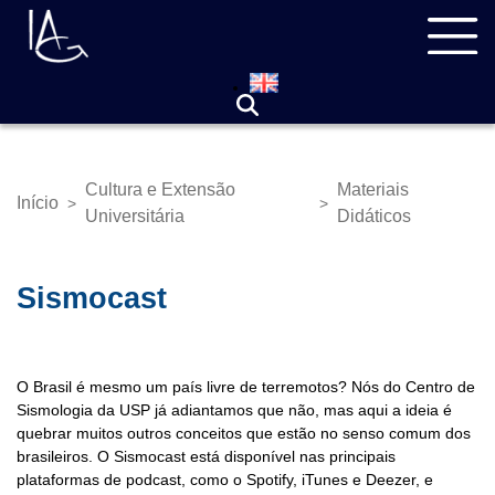
Pular
Navegação
para
principal
o
conteúdo
principal
Cultura e Extensão
Materiais
Início
>
>
Trilha
Universitária
Didáticos
de
navegação
Sismocast
O Brasil é mesmo um país livre de terremotos? Nós do Centro de
Sismologia da USP já adiantamos que não, mas aqui a ideia é
quebrar muitos outros conceitos que estão no senso comum dos
brasileiros. O Sismocast está disponível nas principais
plataformas de podcast, como o Spotify, iTunes e Deezer, e