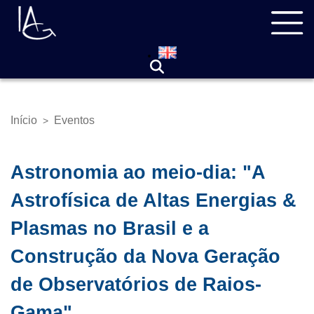
Pular
Navegação
para
principal
o
conteúdo
principal
Início
Eventos
>
Trilha
de
navegação
Astronomia ao meio-dia: "A
Astrofísica de Altas Energias &
Plasmas no Brasil e a
Construção da Nova Geração
de Observatórios de Raios-
Gama"