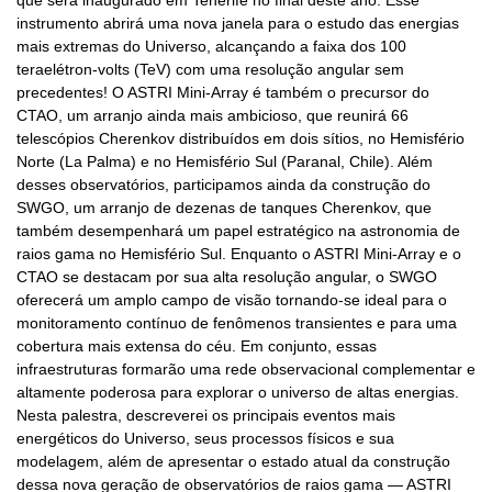
que será inaugurado em Tenerife no final deste ano. Esse
instrumento abrirá uma nova janela para o estudo das energias
mais extremas do Universo, alcançando a faixa dos 100
teraelétron-volts (TeV) com uma resolução angular sem
precedentes! O ASTRI Mini-Array é também o precursor do
CTAO, um arranjo ainda mais ambicioso, que reunirá 66
telescópios Cherenkov distribuídos em dois sítios, no Hemisfério
Norte (La Palma) e no Hemisfério Sul (Paranal, Chile). Além
desses observatórios, participamos ainda da construção do
SWGO, um arranjo de dezenas de tanques Cherenkov, que
também desempenhará um papel estratégico na astronomia de
raios gama no Hemisfério Sul. Enquanto o ASTRI Mini-Array e o
CTAO se destacam por sua alta resolução angular, o SWGO
oferecerá um amplo campo de visão tornando-se ideal para o
monitoramento contínuo de fenômenos transientes e para uma
cobertura mais extensa do céu. Em conjunto, essas
infraestruturas formarão uma rede observacional complementar e
altamente poderosa para explorar o universo de altas energias.
Nesta palestra, descreverei os principais eventos mais
energéticos do Universo, seus processos físicos e sua
modelagem, além de apresentar o estado atual da construção
dessa nova geração de observatórios de raios gama — ASTRI