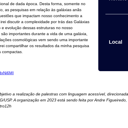
acional de dada época. Desta forma, somente no
lo, as pesquisas em relação às galáxias anãs
questões que impactam nosso conhecimento a
irei discutir a complexidade por trás das Galáxias
 e evolução dessas estruturas no nosso
 são importantes durante a vida de uma galáxia,
ulações cosmológicas vem sendo uma importante
Local
irei compartilhar os resultados da minha pesquisa
ãs compactas.
dxNi6MI
etivo a realização de palestras com linguagem acessível, direcionad
AG/USP. A organização em 2023 está sendo feita por Andre Figueiredo,
tro12h