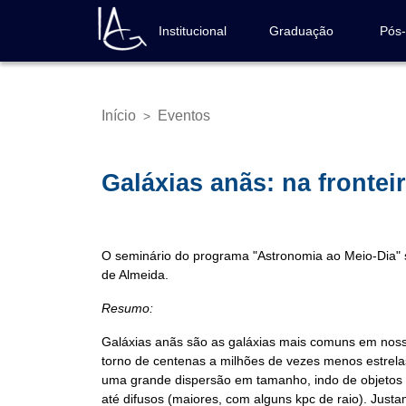
Pular
para
Institucional
Graduação
Pós
Navegação
o
principal
conteúdo
principal
Início
Eventos
>
Trilha
de
navegação
Galáxias anãs: na frontei
O seminário do programa "Astronomia ao Meio-Dia" 
de Almeida.
Resumo:
Galáxias anãs são as galáxias mais comuns em noss
torno de centenas a milhões de vezes menos estrel
uma grande dispersão em tamanho, indo de objetos 
até difusos (maiores, com alguns kpc de raio). Justa