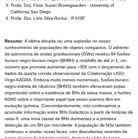
Profa. Dra. Floor Suzan Broekgaarden - University of
California San Diego
Profa. Dra. Lívia Silva Rocha - IF/USP
Resumo:
A última década viu uma explosão no nosso
conhecimento de populações de objetos compactos. O advento
da astronomia de ondas gravitacionais (GWs) revelou 84 fusões
buraco negro-buraco negro (BHBH) a redshifts de até z~1, um
número que promete aumentar para ~300 com o lançamento de
dados da quarta corrida observacional da Colaboração LIGO-
Virgo-KAGRA. Embora muito menos numerosas, fusões buraco
negro-estrela de nêutrons (BHNS) também ofereceram pistas
importantes sobre a existência de BHs de baixa massa, e fusões
NSNS sobre o importante papel que esses eventos têm em
evolução química. Concomitantemente, nós continuamos a
acumular informação sobre BHs Galácticos a partir de binárias de
raios-X, uma nova classe de BHs dormentes e a primeira
detecção de um BH por microlente. A população de NSs também
continuou a revelar novas faces, com descobertas recentes de