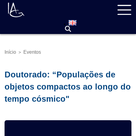
Pular
Navegação
para
principal
o
conteúdo
principal
Início
Eventos
>
Trilha
de
navegação
Doutorado: “Populações de
objetos compactos ao longo do
tempo cósmico"