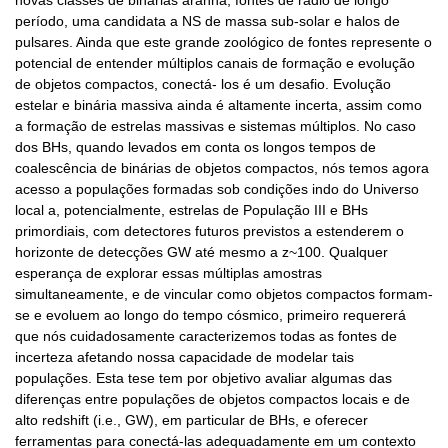
novas classes de binárias aranha, fontes de rádio de longo
período, uma candidata a NS de massa sub-solar e halos de
pulsares. Ainda que este grande zoológico de fontes represente o
potencial de entender múltiplos canais de formação e evolução
de objetos compactos, conectá- los é um desafio. Evolução
estelar e binária massiva ainda é altamente incerta, assim como
a formação de estrelas massivas e sistemas múltiplos. No caso
dos BHs, quando levados em conta os longos tempos de
coalescência de binárias de objetos compactos, nós temos agora
acesso a populações formadas sob condições indo do Universo
local a, potencialmente, estrelas de População III e BHs
primordiais, com detectores futuros previstos a estenderem o
horizonte de detecções GW até mesmo a z~100. Qualquer
esperança de explorar essas múltiplas amostras
simultaneamente, e de vincular como objetos compactos formam-
se e evoluem ao longo do tempo cósmico, primeiro requererá
que nós cuidadosamente caracterizemos todas as fontes de
incerteza afetando nossa capacidade de modelar tais
populações. Esta tese tem por objetivo avaliar algumas das
diferenças entre populações de objetos compactos locais e de
alto redshift (i.e., GW), em particular de BHs, e oferecer
ferramentas para conectá-las adequadamente em um contexto