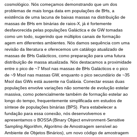
cosmológico. Nós começamos demonstrando que um dos
problemas de mais longa data em populações de BHs, a
existência de uma lacuna de baixas massas na distribuição de
massas de BHs em binárias de raios-X, já é fortemente
desfavorecida pelas populações Galáctica e de GW tomadas
como um todo, sugerindo que múltiplos canais de formação
agem em diferentes ambientes. Nós damos sequência com uma
revisão da literatura e oferecemos um catálogo atualizado de
massas de BHs Galácticos, como preparação para uma futura
distribuição de massa atualizada. Nós destacamos a proximidade
entre o pico de ~7 Msol nas massas de BHs Galácticos e o pico
de ~9 Msol nas massas GW, enquanto o pico secundário de ~35
Msol das GWs está ausente na Galáxia. Conectar essas duas
populações envolve variações não somente de evolução estelar
massiva, como potencialmente também de formação estelar ao
longo do tempo, frequentemente simplificada em estudos de
síntese de populações binárias (BPS). Para estabelecer a
fundação para essa conexão, nós desenvolvemos e
apresentamos o BOSSA (Binary Object environment-Sensitive
Sampling Algorithm, Algoritmo de Amostragem sensível ao
Ambiente de Objetos Binários), um novo código de amostragem