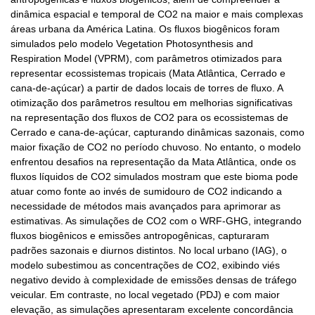
dinâmica espacial e temporal de CO2 na maior e mais complexas
áreas urbana da América Latina. Os fluxos biogênicos foram
simulados pelo modelo Vegetation Photosynthesis and
Respiration Model (VPRM), com parâmetros otimizados para
representar ecossistemas tropicais (Mata Atlântica, Cerrado e
cana-de-açúcar) a partir de dados locais de torres de fluxo. A
otimização dos parâmetros resultou em melhorias significativas
na representação dos fluxos de CO2 para os ecossistemas de
Cerrado e cana-de-açúcar, capturando dinâmicas sazonais, como
maior fixação de CO2 no período chuvoso. No entanto, o modelo
enfrentou desafios na representação da Mata Atlântica, onde os
fluxos líquidos de CO2 simulados mostram que este bioma pode
atuar como fonte ao invés de sumidouro de CO2 indicando a
necessidade de métodos mais avançados para aprimorar as
estimativas. As simulações de CO2 com o WRF-GHG, integrando
fluxos biogênicos e emissões antropogênicas, capturaram
padrões sazonais e diurnos distintos. No local urbano (IAG), o
modelo subestimou as concentrações de CO2, exibindo viés
negativo devido à complexidade de emissões densas de tráfego
veicular. Em contraste, no local vegetado (PDJ) e com maior
elevação, as simulações apresentaram excelente concordância