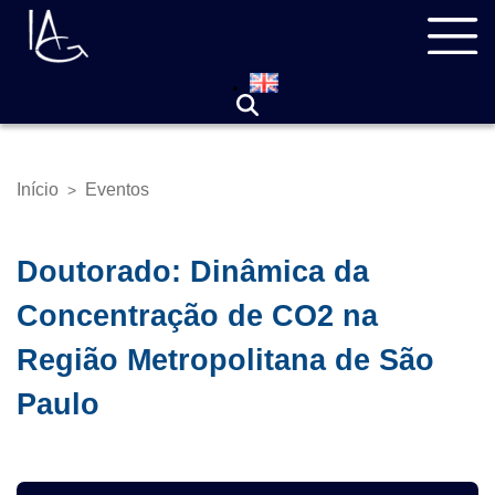
Pular
Navegação
para
principal
o
conteúdo
principal
Início
Eventos
>
Trilha
de
navegação
Doutorado: Dinâmica da
Concentração de CO2 na
Região Metropolitana de São
Paulo