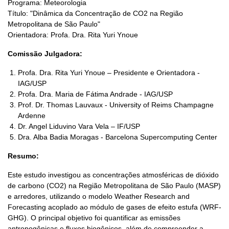
Programa: Meteorologia
Título: "Dinâmica da Concentração de CO2 na Região
Metropolitana de São Paulo"
Orientadora: Profa. Dra. Rita Yuri Ynoue
Comissão Julgadora:
Profa. Dra. Rita Yuri Ynoue – Presidente e Orientadora -
IAG/USP
Profa. Dra. Maria de Fátima Andrade - IAG/USP
Prof. Dr. Thomas Lauvaux - University of Reims Champagne
Ardenne
Dr. Angel Liduvino Vara Vela – IF/USP
Dra. Alba Badia Moragas - Barcelona Supercomputing Center
Resumo:
Este estudo investigou as concentrações atmosféricas de dióxido
de carbono (CO2) na Região Metropolitana de São Paulo (MASP)
e arredores, utilizando o modelo Weather Research and
Forecasting acoplado ao módulo de gases de efeito estufa (WRF-
GHG). O principal objetivo foi quantificar as emissões
antropogênicas e fluxos biogênicos, além de compreender a